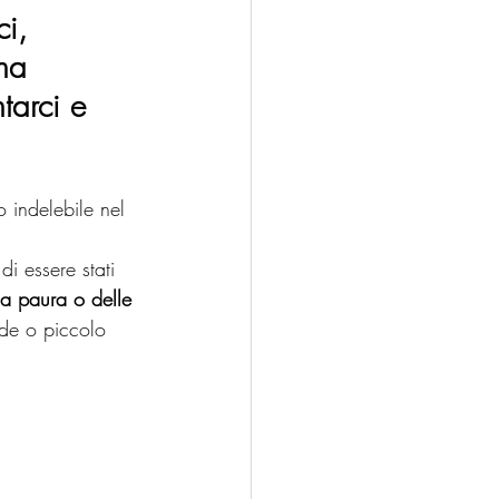
i, 
na 
tarci e 
indelebile nel 
 di essere stati 
a paura o delle 
de o piccolo 