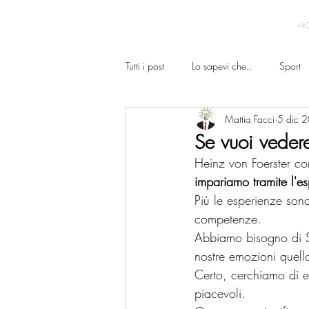
H
Tutti i post
Lo sapevi che..
Sport
Mattia Facci
5 dic 
Se vuoi veder
Heinz von Foerster co
impariamo tramite l'e
Più le esperienze sono 
competenze.
Abbiamo bisogno di SE
nostre emozioni quello
Certo, cerchiamo di e
piacevoli. 