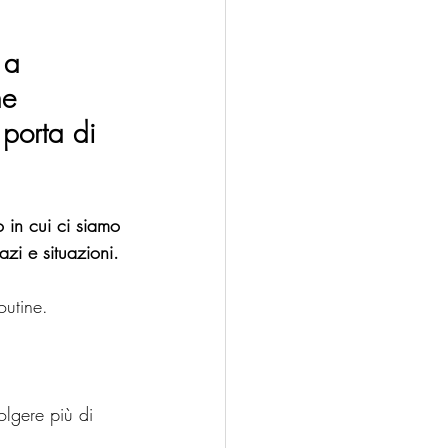
 a 
he 
 porta di 
o in cui ci siamo 
azi e situazioni.
outine.
olgere più di 