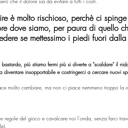
rò che il dolore sia da evitare a tutti i costi.
frire è molto rischioso, perchè ci spinge
pre dove siamo
, per paura di quello c
dere se mettessimo i piedi fuori dalla
 bastarda, più stiamo fermi più si diverte a "scaldare" il nid
 da diventare insopportabile e costringerci a cercare nuovi sp
iace molto cambiare, ma non ci piace nemmeno troppo la r
e regole del gioco e cavalcare noi l'onda, senza farci trav
le).