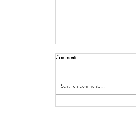
Commenti
Scrivi un commento...
La sagra dell'"OVVIO"...