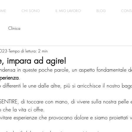
OME
CHI SONO
IL MIO LAVORO
BLOG
CONTA
Clinica
2023
Tempo di lettura: 2 min
e, impara ad agire!
ndensa in queste poche parole, un aspetto fondamentale del
sperienza
. 
differenti le une dalle altre, più si arricchisce il nostro bag
NTIRE, di toccare con mano, di vivere sulla nostra pelle e 
 che la vita ci offre.
vitare esperienze che provocano dolore e siamo proiettati 