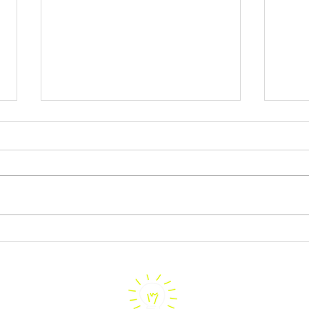
Lo sapevi che le cose che ci
Perfo
semplificano la vita, a volte
per l
finiscono per complicarcela?