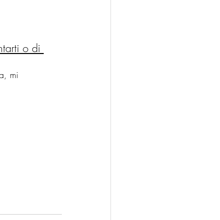
tarti o di 
a, mi 