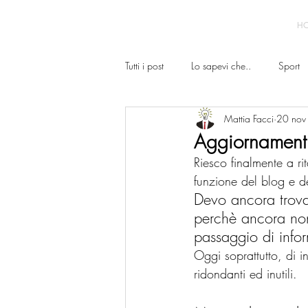
H
Tutti i post
Lo sapevi che..
Sport
Mattia Facci
20 nov
Aggiornamenti
Riesco finalmente a rit
funzione del blog e de
Devo ancora trovar
perchè ancora non
passaggio di infor
Oggi soprattutto, di i
ridondanti ed inutili.