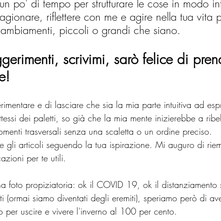
n po' di tempo per strutturare le cose in modo int
agionare, riflettere con me e agire nella tua vita 
cambiamenti, piccoli o grandi che siano.
gerimenti, scrivimi, sarò felice di prend
e!
rimentare e di lasciare che sia la mia parte intuitiva ad espr
essi dei paletti, so già che la mia mente inizierebbe a ribell
omenti trasversali senza una scaletta o un ordine preciso. 
ere gli articoli seguendo la tua ispirazione. Mi auguro di rie
zioni per te utili.
na foto propiziatoria: ok il COVID 19, ok il distanziamento 
utti (ormai siamo diventati degli eremiti), speriamo però di av
per uscire e vivere l'inverno al 100 per cento.