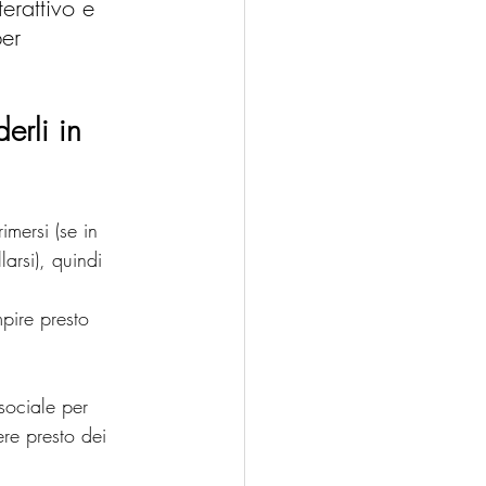
erattivo e 
per 
erli in 
imersi (se in 
arsi), quindi 
mpire presto 
sociale per 
ere presto dei 