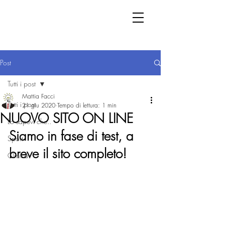
Post
Tutti i post
Mattia Facci
Tutti i post
21 giu 2020
Tempo di lettura: 1 min
NUOVO SITO ON LINE
Lo sapevi che..
Siamo in fase di test, a 
Sport
breve il sito completo!
Clinica